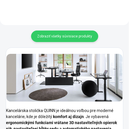
Zobraziť všetky súvisiace produkty
Kancelárska stolička QUINN je ideálnou voľbou pre moderné
kancelárie, kde je dôležitý
komfort aj dizajn
. Je vybavená
ergonomickými funkciami vrátane 3D nastaviteľných opierok
rúk
,
nastaviteľnej hĺbky sedu
a
automatického nastavenia