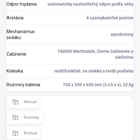
Odpor hojdania
:
automaticky nastaviteľný odpor podľa váhy
Aretácia
:
4 uzamykateľné pozície
Mechanizmus
synchrónny
sedáku
:
100000 Martindale, čierne čalúnenie a
Čalúnenie
:
sieťovina
Kolieska
:
multifunkčné, na mäkkú a tvrdú podlahu
Rozmery balenia
:
730 x 330 x 650 mm (š x h x v), 22 kg
Manual
Rozměry
Brožura