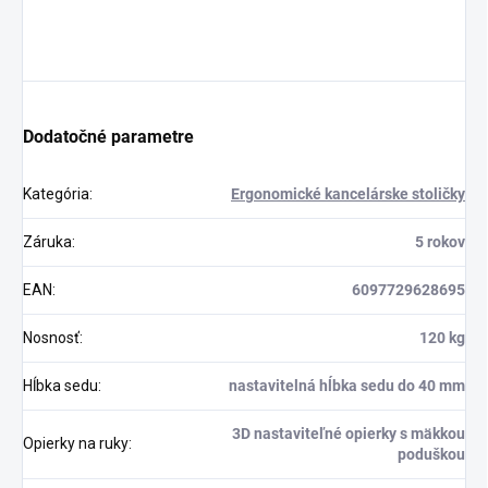
Dodatočné parametre
Kategória
:
Ergonomické kancelárske stoličky
Záruka
:
5 rokov
EAN
:
6097729628695
Nosnosť
:
120 kg
Hĺbka sedu
:
nastavitelná hĺbka sedu do 40 mm
3D nastaviteľné opierky s mäkkou
Opierky na ruky
:
poduškou