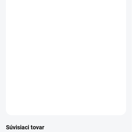
OPIERKA HLAVY
MÔŽEME DORUČIŤ DO:
ZVOĽTE VARIANT
MOŽNOSTI DORUČENIA
−
+
Pridať do košíka
Ergonomická kancelárska stolička
QUINN
kombinuje moderný
dizajn s funkčnou ergonómiou. Ponúka automatické nastavenie
hmotnosti, 3D opierky a nastaviteľnú hĺbku sedu pre maximálne
pohodlie.
DETAILNÉ INFORMÁCIE
OPÝTAŤ SA
Súvisiaci tovar