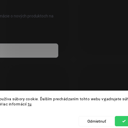
rmácie o nových produktoch na
 osobných údajov
užíva súbory cookie. Ďalším prechádzaním tohto webu vyjadrujete súh
Viac informácií
tu
.
Odmietnuť
é.
Upraviť nastavenie cookies