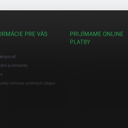
ORMÁCIE PRE VÁS
PRIJÍMAME ONLINE
PLATBY
akupovať
dné podmienky
es
enky ochrany osobných údajov