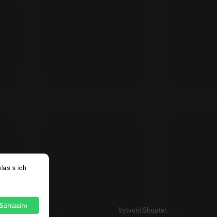
las s ich
Súhlasím
Vytvoril Shoptet