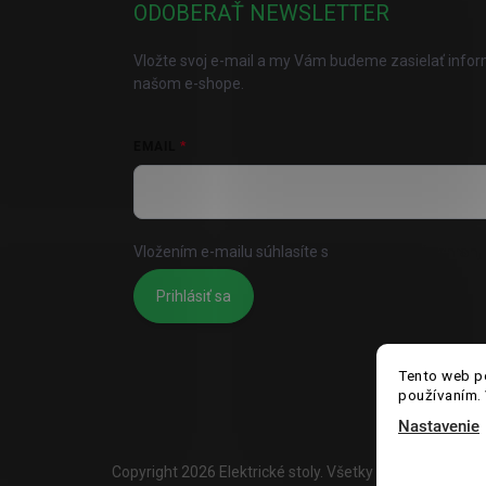
ODOBERAŤ NEWSLETTER
Vložte svoj e-mail a my Vám budeme zasielať info
našom e-shope.
EMAIL
Vložením e-mailu súhlasíte s
podmienkami ochrany
Prihlásiť sa
Tento web po
používaním. 
Nastavenie
Copyright 2026
Elektrické stoly
. Všetky práva vyhraden