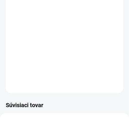
MÔŽEME DORUČIŤ DO:
ZVOĽTE VARIANT
MOŽNOSTI DORUČENIA
−
+
Pridať do košíka
Elektrická podnož
IMPULSE
zabezpečuje plynulé a bezpečné
nastavenie výšky stola s antikolíznym systémom a pamäťou na
3 pozície. S nosnosťou 100 kg a tichým prevádzkou je ideálny pre
moderné kancelárie.
DETAILNÉ INFORMÁCIE
OPÝTAŤ SA
Súvisiaci tovar