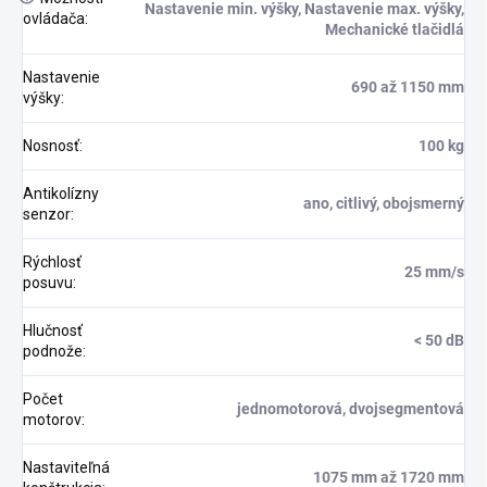
Nastavenie min. výšky, Nastavenie max. výšky,
ovládača
:
Mechanické tlačidlá
Nastavenie
690 až 1150 mm
výšky
:
Nosnosť
:
100 kg
Antikolízny
ano, citlivý, obojsmerný
senzor
:
Rýchlosť
25 mm/s
posuvu
:
Hlučnosť
< 50 dB
podnože
:
Počet
jednomotorová, dvojsegmentová
motorov
:
Nastaviteľná
1075 mm až 1720 mm