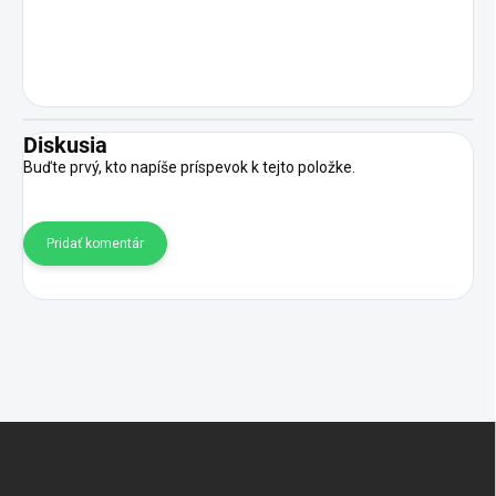
Diskusia
Buďte prvý, kto napíše príspevok k tejto položke.
Pridať komentár
Z
á
p