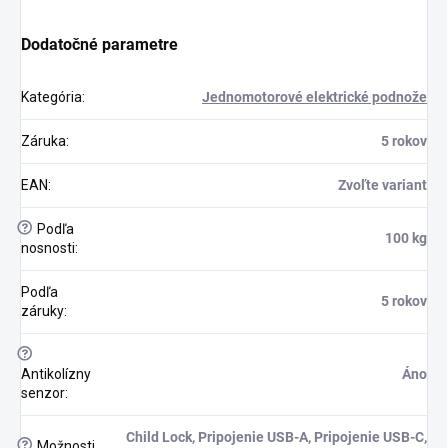
Dodatočné parametre
Kategória
:
Jednomotorové elektrické podnože
Záruka
:
5 rokov
EAN
:
Zvoľte variant
?
Podľa
100 kg
nosnosti
:
Podľa
5 rokov
záruky
:
?
Antikolízny
Áno
senzor
:
Child Lock, Pripojenie USB-A, Pripojenie USB-C,
?
Možnosti