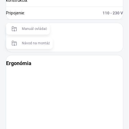
konštrukcia
:
Pripojenie
:
110 - 230 V
Manuál ovládač
Návod na montáź
Ergonómia