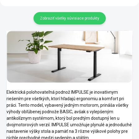
Zobraziť všetky súvisiace produkty
Elektrická polohovateľná podnož IMPULSE je inovatívnym
riešením pre všetkých, ktorí hľadajú ergonomiu a komfort pri
práci. Tento model, vybavený jedným motorom, prináša všetky
výhody obľúbenej podnože BASIC, avšak s vylepšeným
antikolíznym systémom, ktorý bol predtým dostupný len u
dvojmotorových verzií. IMPULSE umožňuje plynulé a jednoduché
nastavenie výšky stola a pamäť na 3 rôzne výškové polohy pre
rýchle prechodné medzi sedením a státím.