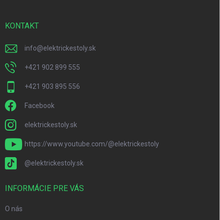
ä
t
i
KONTAKT
e
info
@
elektrickestoly.sk
+421 902 899 555
+421 903 895 556
Facebook
elektrickestoly.sk
https://www.youtube.com/@elektrickestoly
@elektrickestoly.sk
INFORMÁCIE PRE VÁS
O nás