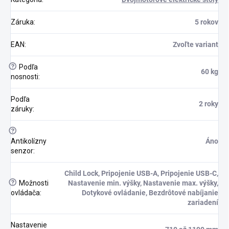
Záruka
:
5 rokov
EAN
:
Zvoľte variant
?
Podľa
60 kg
nosnosti
:
Podľa
2 roky
záruky
:
?
Antikolízny
Áno
senzor
:
Child Lock, Pripojenie USB-A, Pripojenie USB-C,
?
Možnosti
Nastavenie min. výšky, Nastavenie max. výšky,
ovládača
:
Dotykové ovládanie, Bezdrôtové nabíjanie
zariadení
Nastavenie