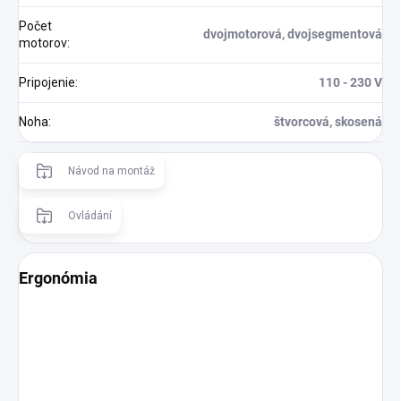
Počet
dvojmotorová, dvojsegmentová
motorov
:
Pripojenie
:
110 - 230 V
Noha
:
štvorcová, skosená
Návod na montáž
Ovládání
Ergonómia