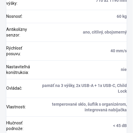
710 až 1190 mm
výšky
:
Nosnosť
:
60 kg
Antikolízny
ano, citlivý, obojsmerný
senzor
:
Rýchlosť
40 mm/s
posuvu
:
Nastaviteľná
nie
konštrukcia
:
pamäť na 3 výšky, 2x USB-A + 1x USB-C, Child
Ovládač
:
Lock
temperované sklo, šuflík s organizérom,
Vlastnosti
:
integrovaná nabíjačka
Hlučnosť
< 45 dB
podnože
: