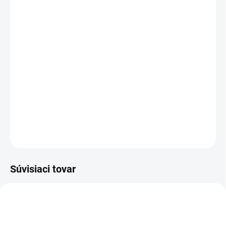
ZVOĽTE VARIANT
MOŽNOSTI DORUČENIA
−
+
Pridať do košíka
Stôl
HOME
je ideálnou voľbou pre prácu z domu. Ponúka výškové
nastavenie, zabudované ovládanie, USB porty a osobnú zásuvku,
čo z neho robí ideálny stôl do menších priestorov.
DETAILNÉ INFORMÁCIE
OPÝTAŤ SA
Súvisiaci tovar