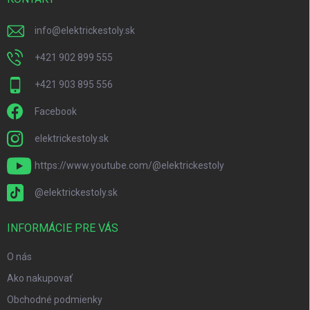
e
info
@
elektrickestoly.sk
+421 902 899 555
+421 903 895 556
Facebook
elektrickestoly.sk
https://www.youtube.com/@elektrickestoly
@elektrickestoly.sk
INFORMÁCIE PRE VÁS
O nás
Ako nakupovať
Obchodné podmienky