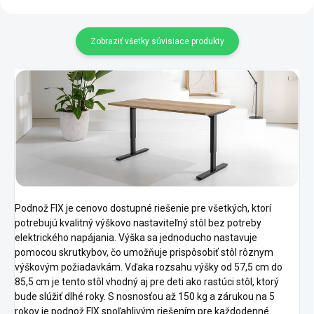
Zobraziť všetky súvisiace produkty
Podnož FIX je cenovo dostupné riešenie pre všetkých, ktorí
potrebujú kvalitný výškovo nastaviteľný stôl bez potreby
elektrického napájania. Výška sa jednoducho nastavuje
pomocou skrutkybov, čo umožňuje prispôsobiť stôl rôznym
výškovým požiadavkám. Vďaka rozsahu výšky od 57,5 cm do
85,5 cm je tento stôl vhodný aj pre deti ako rastúci stôl, ktorý
bude slúžiť dlhé roky. S nosnosťou až 150 kg a zárukou na 5
rokov je podnož FIX spoľahlivým riešením pre každodenné