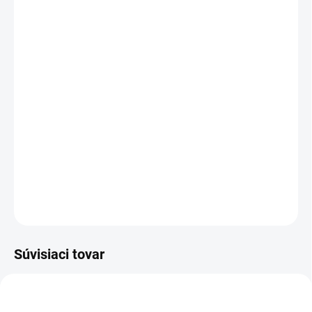
MÔŽEME DORUČIŤ DO:
ZVOĽTE VARIANT
MOŽNOSTI DORUČENIA
−
+
Pridať do košíka
Manuálna podnož FIX je výškovo nastaviteľná v rozmedzí od 57,5
cm do 85,5 cm, s nosnosťou 150 kg, ideálna pre domáce aj
kancelárske prostredia. Alternatívou FIX je
manuálna podnož FIX
90
v tvare stola do L.
DETAILNÉ INFORMÁCIE
OPÝTAŤ SA
Súvisiaci tovar