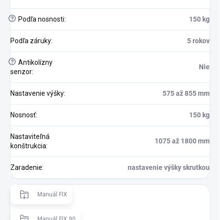
?
Podľa nosnosti
:
150 kg
Podľa záruky
:
5 rokov
?
Antikolízny
Nie
senzor
:
Nastavenie výšky
:
575 až 855 mm
Nosnosť
:
150 kg
Nastaviteľná
1075 až 1800 mm
konštrukcia
:
Zaradenie
:
nastavenie výšky skrutkou
Manuál FIX
Manuál FIX 90