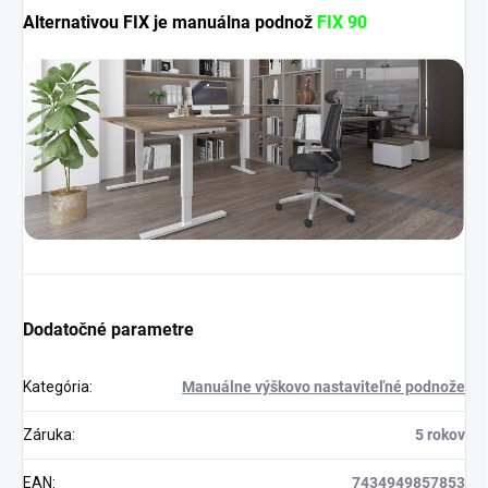
Alternativou FIX je manuálna podnož
FIX 90
Dodatočné parametre
Kategória
:
Manuálne výškovo nastaviteľné podnože
Záruka
:
5 rokov
EAN
:
7434949857853