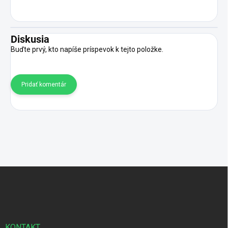
Diskusia
Buďte prvý, kto napíše príspevok k tejto položke.
Pridať komentár
Z
á
p
ä
t
i
KONTAKT