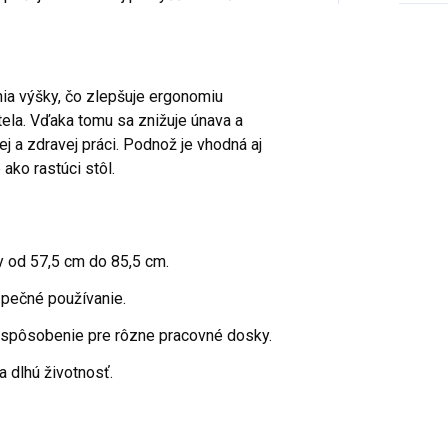
a výšky, čo zlepšuje ergonomiu
tela. Vďaka tomu sa znižuje únava a
ej a zdravej práci. Podnož je vhodná aj
ako rastúci stôl.
y od 57,5 cm do 85,5 cm.
zpečné používanie.
prispôsobenie pre rôzne pracovné dosky.
 a dlhú životnosť.