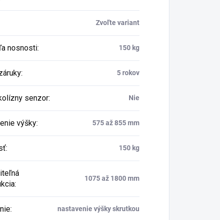
Zvoľte variant
a nosnosti
:
150 kg
záruky
:
5 rokov
kolízny senzor
:
Nie
enie výšky
:
575 až 855 mm
sť
:
150 kg
iteľná
1075 až 1800 mm
ukcia
:
nie
:
nastavenie výšky skrutkou