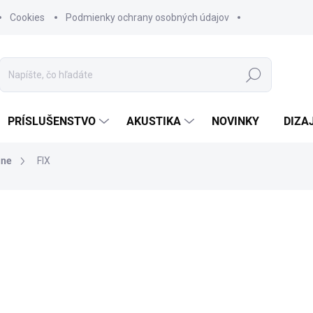
Cookies
Podmienky ochrany osobných údajov
Hľadať
PRÍSLUŠENSTVO
AKUSTIKA
NOVINKY
DIZA
lne
FIX
171 €
139,02 € bez DPH
Jednotková
ZVOĽTE VARIANT
cena: