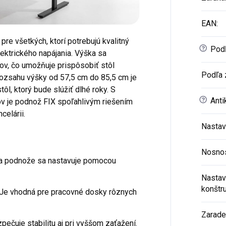
EAN
:
re všetkých, ktorí potrebujú kvalitný
?
Podľ
ektrického napájania. Výška sa
v, čo umožňuje prispôsobiť stôl
Podľa 
zsahu výšky od 57,5 cm do 85,5 cm je
tôl, ktorý bude slúžiť dlhé roky. S
?
Anti
ov je podnož FIX spoľahlivým riešením
celárii.
Nastav
Nosno
ka podnože sa nastavuje pomocou
Nastav
konštr
 Je vhodná pre pracovné dosky rôznych
Zarade
zpečuje stabilitu aj pri vyššom zaťažení.