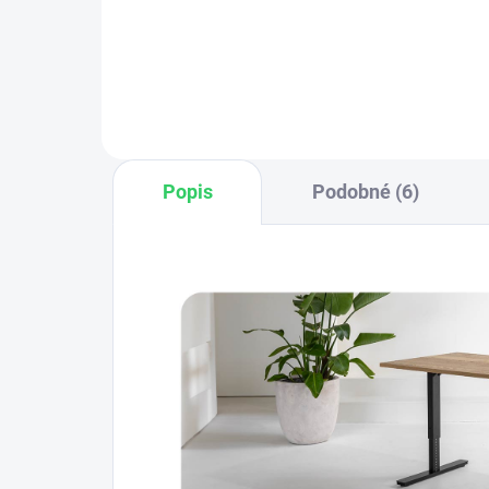
moderný vzhľad a odolnosť.
zab
Dodáva sa so 4 metrickými
org
skrutkami pre...
prí
mec
Popis
Podobné (6)