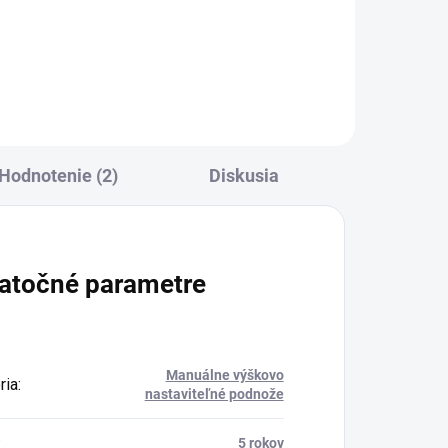
organizérom je ideálny pre
...
moderné kancelárie. Montáž pod
stôl a bezpečné uloženie...
Hodnotenie (2)
Diskusia
atočné parametre
Manuálne výškovo
ria
:
nastaviteľné podnože
:
5 rokov