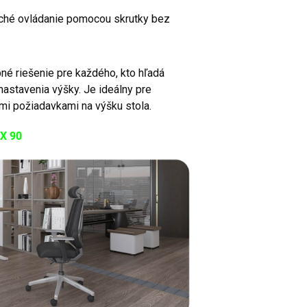
ché ovládanie pomocou skrutky bez
né riešenie pre každého, kto hľadá
nastavenia výšky. Je ideálny pre
mi požiadavkami na výšku stola.
IX 90