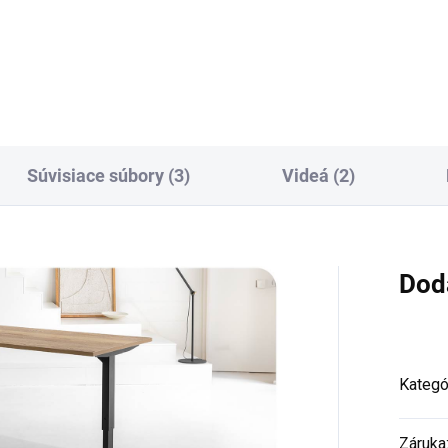
udržuje pracovisko čisté a
ezpečí prehľadnú
bezpečné. Ideálne pre výškovo
anizáciu káblov s rýchlym
stupom pomocou výklopného
hanizmu. Jednoduchá...
Súvisiace súbory (3)
Videá (2)
Dod
Kategó
Záruka