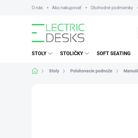
Prejsť
O nás
Ako nakupovať
Obchodné podmienky
na
obsah
STOLY
STOLIČKY
SOFT SEATING
Domov
Stoly
Polohovacie podnože
Manuá
2 hodnotenia
Podrobnosti hodnotenia
BEST VALUE