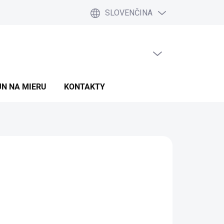
SLOVENČINA
PRÁZDNY KOŠÍK
NÁKUPNÝ
KOŠÍK
JN NA MIERU
KONTAKTY