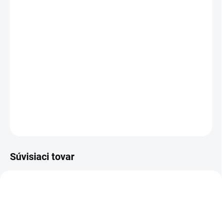
MOŽNOSTI DORUČENIA
−
+
Pridať do košíka
Polohovací stôl
Quadro
s robustným rámom a štyrmi motormi
ponúka maximálnu nosnosť 200 kg, čo z neho robí ideálnu voľbu
pre konferenčné miestnosti aj pracovné prostredie.
DETAILNÉ INFORMÁCIE
OPÝTAŤ SA
Súvisiaci tovar