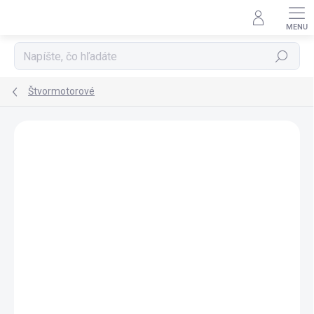
Prejsť
na
obsah
Hľadať
Štvormotorové
Podrobnosti hodnotenia
Neohodnotené