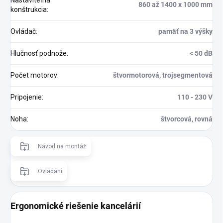
Nastaviteľná
860 až 1400 x 1000 mm
konštrukcia
:
Ovládač
:
pamäť na 3 výšky
Hlučnosť podnože
:
< 50 dB
Počet motorov
:
štvormotorová, trojsegmentová
Pripojenie
:
110 - 230 V
Noha
:
štvorcová, rovná
Návod na montáž
Ovládání
Ergonomické riešenie kancelárií