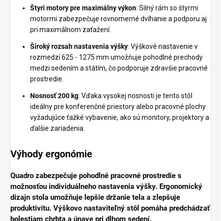
Štyri motory pre maximálny výkon
: Silný rám so štyrmi
motormi zabezpečuje rovnomerné dvíhanie a podporu aj
pri maximálnom zaťažení.
Široký rozsah nastavenia výšky
: Výškové nastavenie v
rozmedzí 625 - 1275 mm umožňuje pohodlné prechody
medzi sedením a státím, čo podporuje zdravšie pracovné
prostredie.
Nosnosť 200 kg
: Vďaka vysokej nosnosti je tento stôl
ideálny pre konferenčné priestory alebo pracovné plochy
vyžadujúce ťažké vybavenie, ako sú monitory, projektory a
ďalšie zariadenia.
Výhody ergonómie
Quadro zabezpečuje pohodlné pracovné prostredie s
možnosťou individuálneho nastavenia výšky. Ergonomický
dizajn stola umožňuje lepšie držanie tela a zlepšuje
produktivitu. Výškovo nastaviteľný stôl pomáha predchádzať
bolestiam chrbta a únave pri dlhom sedení.