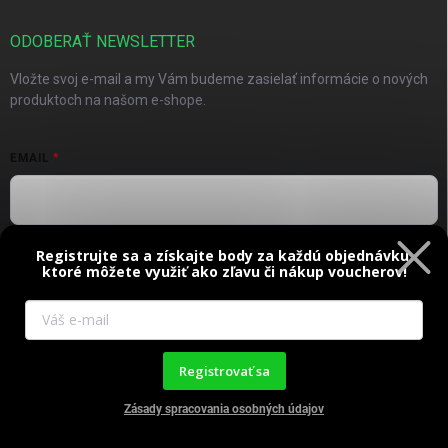
ODOBERAŤ NEWSLETTER
Vložte svoj e-mail a my Vám budeme zasielať informácie o nových
produktoch na našom e-shope.
EMAIL
Registrujte sa a získajte body za každú objednávku,
Vložením e-mailu súhlasíte s
podmienkami ochrany osobných
ktoré môžete využiť ako zľavu či nákup voucherov!
údajov
Prihlásiť sa
Registrovať sa
Tento web používa súbory cookie. Ďalším prechádzaním tohto
webu vyjadrujete súhlas s ich používaním. Viac informácií
tu
.
Zásady spracovania osobných údajov
Nastavenie