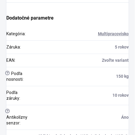
Dodatočné parametre
Kategória
:
Multipracovisko
Záruka
:
5 rokov
EAN
:
Zvoľte variant
?
Podľa
150 kg
nosnosti
:
Podľa
10 rokov
záruky
:
?
Antikolízny
Áno
senzor
: