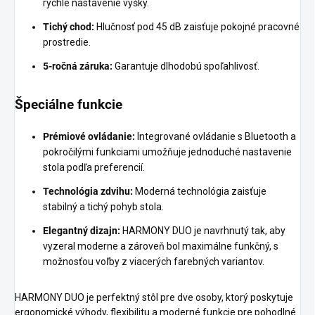
rýchle nastavenie výšky.
Tichý chod:
Hlučnosť pod 45 dB zaisťuje pokojné pracovné
prostredie.
5-ročná záruka:
Garantuje dlhodobú spoľahlivosť.
Špeciálne funkcie
Prémiové ovládanie:
Integrované ovládanie s Bluetooth a
pokročilými funkciami umožňuje jednoduché nastavenie
stola podľa preferencií.
Technológia zdvihu:
Moderná technológia zaisťuje
stabilný a tichý pohyb stola.
Elegantný dizajn:
HARMONY DUO je navrhnutý tak, aby
vyzeral moderne a zároveň bol maximálne funkčný, s
možnosťou voľby z viacerých farebných variantov.
HARMONY DUO je perfektný stôl pre dve osoby, ktorý poskytuje
ergonomické výhody, flexibilitu a moderné funkcie pre pohodlné