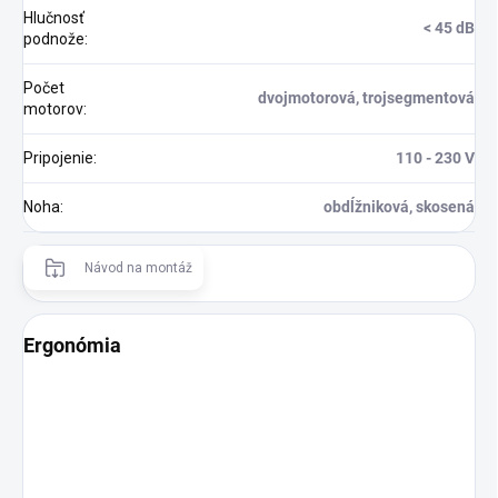
Hlučnosť
< 45 dB
podnože
:
Počet
dvojmotorová, trojsegmentová
motorov
:
Pripojenie
:
110 - 230 V
Noha
:
obdĺžniková, skosená
Návod na montáž
Ergonómia