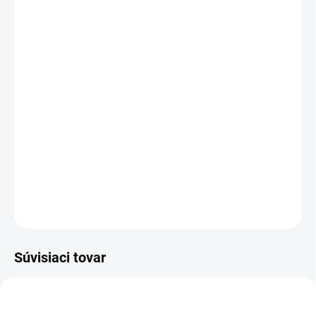
MÔŽEME DORUČIŤ DO:
ZVOĽTE VARIANT
MOŽNOSTI DORUČENIA
−
+
Pridať do košíka
HARMONY DUO
je výškovo nastaviteľný stôl
pre dve osoby
,
vybavený prémiovým ovládaním, USB portami a citlivým
antikolíznym senzorom. Poskytuje maximálnu flexibilitu a
komfort pre zdieľané pracoviská.
DETAILNÉ INFORMÁCIE
OPÝTAŤ SA
Súvisiaci tovar