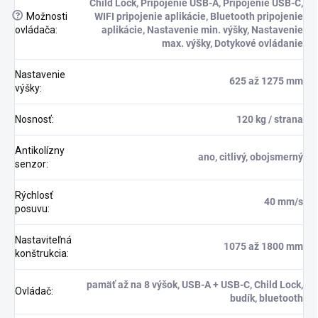
Child Lock, Pripojenie USB-A, Pripojenie USB-C,
?
Možnosti
WIFI pripojenie aplikácie, Bluetooth pripojenie
ovládača
:
aplikácie, Nastavenie min. výšky, Nastavenie
max. výšky, Dotykové ovládanie
Nastavenie
625 až 1275 mm
výšky
:
Nosnosť
:
120 kg / strana
Antikolízny
ano, citlivý, obojsmerný
senzor
:
Rýchlosť
40 mm/s
posuvu
:
Nastaviteľná
1075 až 1800 mm
konštrukcia
:
pamäť až na 8 výšok, USB-A + USB-C, Child Lock,
Ovládač
:
budík, bluetooth