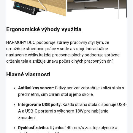
Ergonomické výhody využitia
HARMONY DUO podporuje zdravý pracovný štýl tým, že
umožňuje striedanie práce v sede a v stoji. Individuálne
nastavenie výšky každej pracovnej plochy podporuje správne
držanie tela a znižuje únavu počas dlhých pracovných dní.
Hlavné vlastnosti
Antikolízny senzor:
Citlivý senzor zabraňuje kolízii stola s
predmetmi, čím chráni stôl aj jeho okolie.
Integrované USB porty:
Každá strana stola disponuje USB-
A a USB-C portami s výkonom 18W pre nabíjanie
zariadení.
Rýchlosť zdvihu:
Rýchlosť 40 mm/s zaisťuje plynulé a