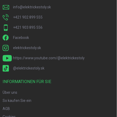
l
e
info
@
elektrickestoly.sk
+421 902 899 555
+421 903 895 556
Facebook
elektrickestoly.sk
https://www.youtube.com/@elektrickestoly
@elektrickestoly.sk
INFORMATIONEN FÜR SIE
Über uns
So kaufen Sie ein
AGB
Cookies