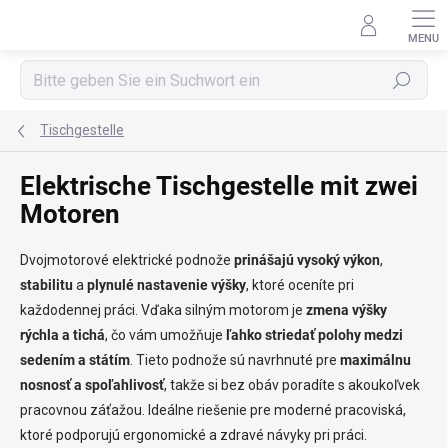
Zum
Inhalt
springen
Suchen
Tischgestelle
Elektrische Tischgestelle mit zwei
Motoren
Dvojmotorové elektrické podnože
prinášajú vysoký výkon
,
stabilitu
a
plynulé nastavenie výšky
, ktoré oceníte pri
každodennej práci. Vďaka silným motorom je
zmena
výšky
rýchla a tichá
, čo vám umožňuje
ľahko striedať polohy medzi
sedením a státím
. Tieto podnože sú navrhnuté pre
maximálnu
nosnosť a spoľahlivosť
, takže si bez obáv poradíte s akoukoľvek
pracovnou záťažou. Ideálne riešenie pre moderné pracoviská,
ktoré podporujú ergonomické a zdravé návyky pri práci.