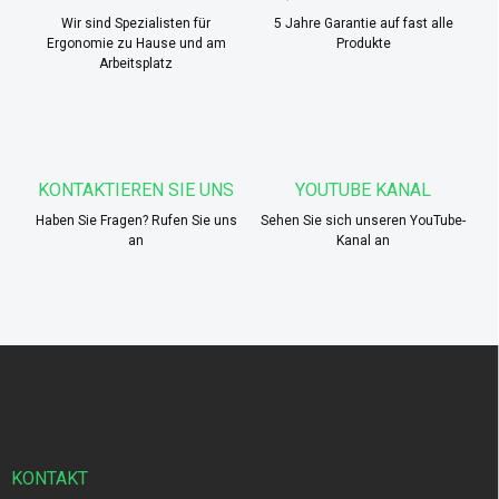
l
Wir sind Spezialisten für
e
5 Jahre Garantie auf fast alle
Ergonomie zu Hause und am
Produkte
m
Arbeitsplatz
e
n
t
e
d
e
KONTAKTIEREN SIE UNS
YOUTUBE KANAL
r
L
Haben Sie Fragen? Rufen Sie uns
Sehen Sie sich unseren YouTube-
i
an
Kanal an
s
t
e
F
u
ß
z
e
i
KONTAKT