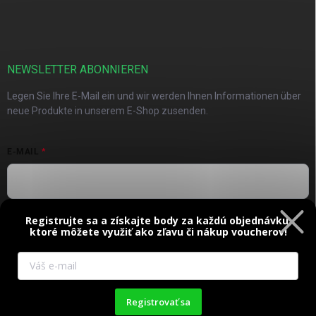
NEWSLETTER ABONNIEREN
Legen Sie Ihre E-Mail ein und wir werden Ihnen Informationen über
neue Produkte in unserem E-Shop zusenden.
E-MAIL
Registrujte sa a získajte body za každú objednávku,
Vložením e-mailu súhlasíte s
podmienkami ochrany osobných
ktoré môžete využiť ako zľavu či nákup voucherov!
údajov
Anmelden
Diese Website verwendet Cookies. Durch die weitere Nutzung
der Website stimmen Sie deren Verwendung zu. Mehr
Registrovať sa
Informationen
hier
.