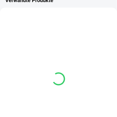
Verwandte Produkte
AUF LAGER
AUF LAGER
(2 ST)
(4 ST)
Arbeitsplatte für
Kippbares
höhenverstellbare
Kabelmanagement-
Schreibtische
System
81 €
46 €
ab
Detail
Detail
Robuste und moderne 2,5 cm
Das kippbare Kabelkanal-System
starke Arbeitsplatte für
ermöglicht eine übersichtliche
höhenverstellbare Schreibtische.
Kabelorganisation mit