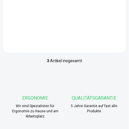
Der Tisch AXIS ist ein
kompakter, skulptural
gestalteter Tisch für
Kantinen, Lounges und
informelle Sitzbereiche.
Dank...
3
Artikel insgesamt
S
t
e
u
e
r
e
ERGONOMIE
QUALITÄTSGARANTIE
l
Wir sind Spezialisten für
e
5 Jahre Garantie auf fast alle
Ergonomie zu Hause und am
Produkte
m
Arbeitsplatz
e
n
t