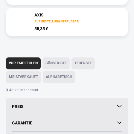
AXIS
AUF BESTELLUNG VERFÜGBAR
55,35 €
P
r
WIR EMPFEHLEN
GÜNSTIGSTE
TEUERSTE
o
d
MEISTVERKAUFT
ALPHABETISCH
u
k
3
Artikel insgesamt
t
s
PREIS
o
r
t
GARANTIE
i