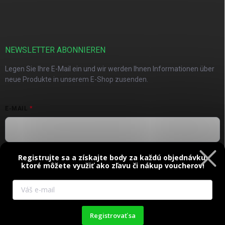
NEWSLETTER ABONNIEREN
Legen Sie Ihre E-Mail ein und wir werden Ihnen Informationen über
neue Produkte in unserem E-Shop zusenden.
E-MAIL
Registrujte sa a získajte body za každú objednávku,
Vložením e-mailu súhlasíte s
podmienkami ochrany osobných
ktoré môžete využiť ako zľavu či nákup voucherov!
údajov
Anmelden
Diese Website verwendet Cookies. Durch die weitere Nutzung
der Website stimmen Sie deren Verwendung zu. Mehr
Registrovať sa
Informationen
hier
.