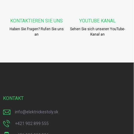
e
d
e
KONTAKTIEREN SIE UNS
YOUTUBE KANAL
r
L
Haben Sie Fragen? Rufen Sie uns
Sehen Sie sich unseren YouTube-
i
an
Kanal an
s
t
e
F
u
ß
z
e
i
KONTAKT
l
e
info
@
elektrickestoly.sk
+421 902 899 555