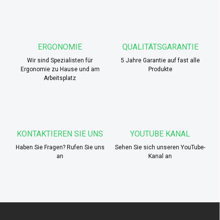
e
u
e
r
e
ERGONOMIE
QUALITÄTSGARANTIE
l
Wir sind Spezialisten für
e
5 Jahre Garantie auf fast alle
Ergonomie zu Hause und am
Produkte
m
Arbeitsplatz
e
n
t
e
d
e
KONTAKTIEREN SIE UNS
YOUTUBE KANAL
r
L
Haben Sie Fragen? Rufen Sie uns
Sehen Sie sich unseren YouTube-
i
an
Kanal an
s
t
e
F
u