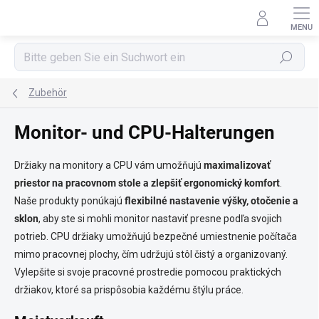
Zum
Inhalt
springen
Suchen
Zubehör
Monitor- und CPU-Halterungen
Držiaky na monitory a CPU vám umožňujú
maximalizovať
priestor na pracovnom stole a zlepšiť ergonomický komfort
.
Naše produkty ponúkajú
flexibilné nastavenie výšky, otočenie a
sklon
, aby ste si mohli monitor nastaviť presne podľa svojich
potrieb. CPU držiaky umožňujú bezpečné umiestnenie počítača
mimo pracovnej plochy, čím udržujú stôl čistý a organizovaný.
Vylepšite si svoje pracovné prostredie pomocou praktických
držiakov, ktoré sa prispôsobia každému štýlu práce.