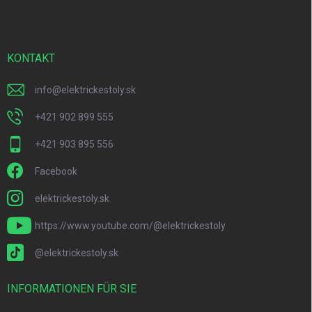
ß
z
e
i
KONTAKT
l
e
info
@
elektrickestoly.sk
+421 902 899 555
+421 903 895 556
Facebook
elektrickestoly.sk
https://www.youtube.com/@elektrickestoly
@elektrickestoly.sk
INFORMATIONEN FÜR SIE