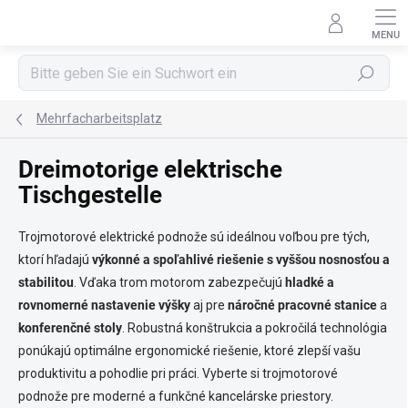
Zum
Inhalt
springen
Suchen
Mehrfacharbeitsplatz
Dreimotorige elektrische
Tischgestelle
Trojmotorové elektrické podnože sú ideálnou voľbou pre tých,
ktorí hľadajú
výkonné a spoľahlivé riešenie s vyššou nosnosťou a
stabilitou
. Vďaka trom motorom zabezpečujú
hladké a
rovnomerné nastavenie výšky
aj pre
náročné pracovné stanice
a
konferenčné stoly
. Robustná konštrukcia a pokročilá technológia
ponúkajú optimálne ergonomické riešenie, ktoré zlepší vašu
produktivitu a pohodlie pri práci. Vyberte si trojmotorové
podnože pre moderné a funkčné kancelárske priestory.