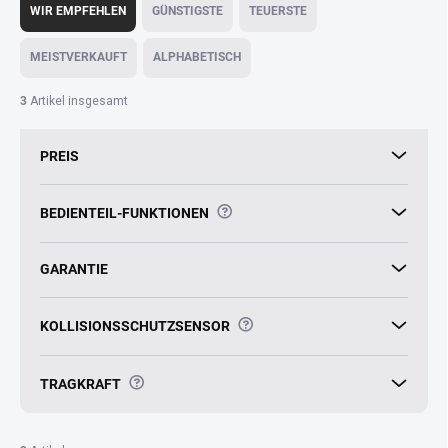
r
WIR EMPFEHLEN
GÜNSTIGSTE
TEUERSTE
o
d
MEISTVERKAUFT
ALPHABETISCH
u
k
3
Artikel insgesamt
t
s
PREIS
o
r
t
?
BEDIENTEIL-FUNKTIONEN
i
e
r
GARANTIE
u
n
?
KOLLISIONSSCHUTZSENSOR
g
?
TRAGKRAFT