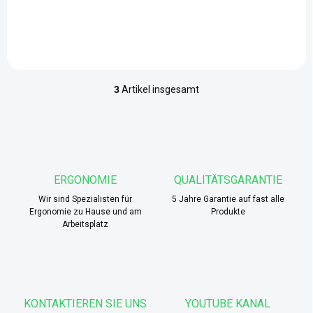
Motoren für maximale
Flexibilität. Mit 150 kg...
3
Artikel insgesamt
S
t
e
u
e
r
e
ERGONOMIE
QUALITÄTSGARANTIE
l
Wir sind Spezialisten für
e
5 Jahre Garantie auf fast alle
Ergonomie zu Hause und am
Produkte
m
Arbeitsplatz
e
n
t
e
d
e
KONTAKTIEREN SIE UNS
YOUTUBE KANAL
r