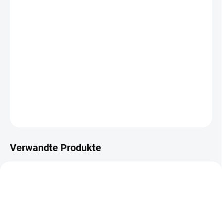
−
+
In den Warenkorb
Der
ErgoBall
ist eine moderne Alternative zu klassischen Stühlen
– ideal für ergonomische Arbeitsplätze. Fördert gesundes Sitzen
und verbessert die Haltung. Eleganter Bezug und praktischer
Griff machen ihn zum stilvollen Accessoire in jedem Raum.
DETAILLIERTE INFORMATIONEN
FRAGEN
Verwandte Produkte