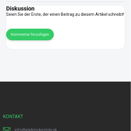
Diskussion
Seien Sie der Erste, der einen Beitrag zu diesem Artikel schreibt!
Kommentar hinzufügen
F
u
ß
z
e
i
KONTAKT
l
e
info
@
elektrickestoly.sk