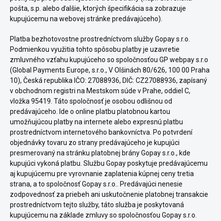
pošta, s.p. alebo ďalšie, ktorých špecifikácia sa zobrazuje
kupujúcemu na webovej stránke predávajúceho).
Platba bezhotovostne prostredníctvom služby Gopay s.r.o.
Podmienkou využitia tohto spôsobu platby je uzavretie
zmluvného vzťahu kupujúceho so spoločnosťou GP webpay s.r.o
(Global Payments Europe, s.r.o., V Olšinách 80/626, 100 00 Praha
10), Česká republika IČO: 27088936, DIČ: CZ27088936, zapísaný
v obchodnom registri na Mestskom súde v Prahe, oddiel C,
vložka 95419. Táto spoločnosť je osobou odlišnou od
predávajúceho. Ide o online platbu platobnou kartou
umožňujúcou platby na internete alebo expresnú platbu
prostredníctvom internetového bankovníctva. Po potvrdení
objednávky tovaru zo strany predávajúceho je kupujúci
presmerovaný na stránku platobnej brány Gopay s.r.o., kde
kupujúci vykoná platbu. Službu Gopay poskytuje predávajúcemu
aj kupujúcemu pre vyrovnanie zaplatenia kúpnej ceny tretia
strana, a to spoločnosť Gopay s.r.o.. Predávajúci nenesie
zodpovednosť za priebeh ani uskutočnenie platobnej transakcie
prostredníctvom tejto služby, táto služba je poskytovaná
kupujúcemu na základe zmluvy so spoločnosťou Gopay s.r.o.