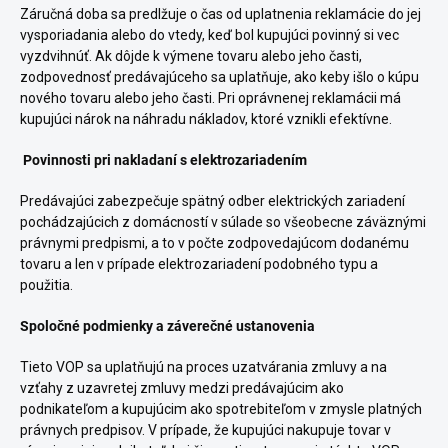
Záručná doba sa predlžuje o čas od uplatnenia reklamácie do jej
vysporiadania alebo do vtedy, keď bol kupujúci povinný si vec
vyzdvihnúť. Ak dôjde k výmene tovaru alebo jeho časti,
zodpovednosť predávajúceho sa uplatňuje, ako keby išlo o kúpu
nového tovaru alebo jeho časti. Pri oprávnenej reklamácii má
kupujúci nárok na náhradu nákladov, ktoré vznikli efektívne.
Povinnosti pri nakladaní s elektrozariadením
Predávajúci zabezpečuje spätný odber elektrických zariadení
pochádzajúcich z domácností v súlade so všeobecne záväznými
právnymi predpismi, a to v počte zodpovedajúcom dodanému
tovaru a len v prípade elektrozariadení podobného typu a
použitia.
Spoločné podmienky a záverečné ustanovenia
Tieto VOP sa uplatňujú na proces uzatvárania zmluvy a na
vzťahy z uzavretej zmluvy medzi predávajúcim ako
podnikateľom a kupujúcim ako spotrebiteľom v zmysle platných
právnych predpisov. V prípade, že kupujúci nakupuje tovar v