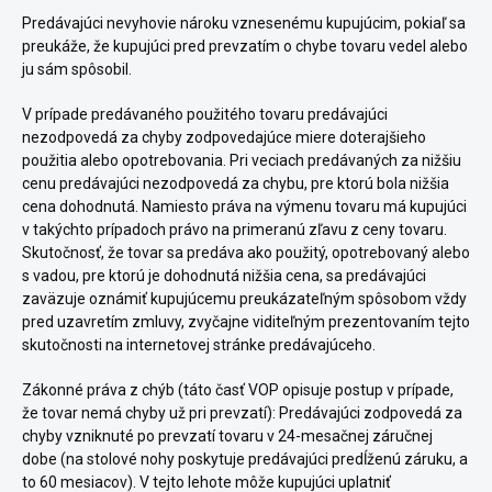
Predávajúci nevyhovie nároku vznesenému kupujúcim, pokiaľ sa
preukáže, že kupujúci pred prevzatím o chybe tovaru vedel alebo
ju sám spôsobil.
V prípade predávaného použitého tovaru predávajúci
nezodpovedá za chyby zodpovedajúce miere doterajšieho
použitia alebo opotrebovania. Pri veciach predávaných za nižšiu
cenu predávajúci nezodpovedá za chybu, pre ktorú bola nižšia
cena dohodnutá. Namiesto práva na výmenu tovaru má kupujúci
v takýchto prípadoch právo na primeranú zľavu z ceny tovaru.
Skutočnosť, že tovar sa predáva ako použitý, opotrebovaný alebo
s vadou, pre ktorú je dohodnutá nižšia cena, sa predávajúci
zaväzuje oznámiť kupujúcemu preukázateľným spôsobom vždy
pred uzavretím zmluvy, zvyčajne viditeľným prezentovaním tejto
skutočnosti na internetovej stránke predávajúceho.
Zákonné práva z chýb (táto časť VOP opisuje postup v prípade,
že tovar nemá chyby už pri prevzatí): Predávajúci zodpovedá za
chyby vzniknuté po prevzatí tovaru v 24-mesačnej záručnej
dobe (na stolové nohy poskytuje predávajúci predĺženú záruku, a
to 60 mesiacov). V tejto lehote môže kupujúci uplatniť