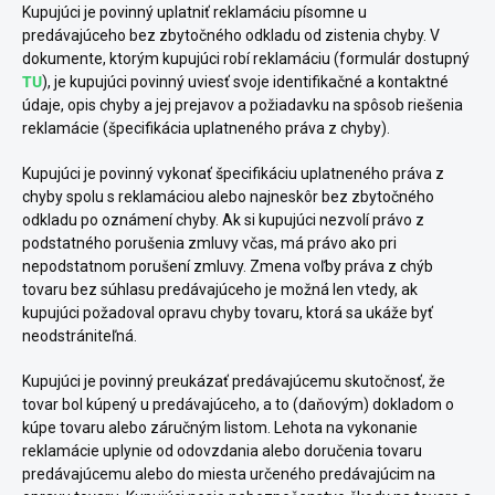
Kupujúci je povinný uplatniť reklamáciu písomne u
predávajúceho bez zbytočného odkladu od zistenia chyby. V
dokumente, ktorým kupujúci robí reklamáciu (formulár dostupný
TU
), je kupujúci povinný uviesť svoje identifikačné a kontaktné
údaje, opis chyby a jej prejavov a požiadavku na spôsob riešenia
reklamácie (špecifikácia uplatneného práva z chyby).
Kupujúci je povinný vykonať špecifikáciu uplatneného práva z
chyby spolu s reklamáciou alebo najneskôr bez zbytočného
odkladu po oznámení chyby. Ak si kupujúci nezvolí právo z
podstatného porušenia zmluvy včas, má právo ako pri
nepodstatnom porušení zmluvy. Zmena voľby práva z chýb
tovaru bez súhlasu predávajúceho je možná len vtedy, ak
kupujúci požadoval opravu chyby tovaru, ktorá sa ukáže byť
neodstrániteľná.
Kupujúci je povinný preukázať predávajúcemu skutočnosť, že
tovar bol kúpený u predávajúceho, a to (daňovým) dokladom o
kúpe tovaru alebo záručným listom. Lehota na vykonanie
reklamácie uplynie od odovzdania alebo doručenia tovaru
predávajúcemu alebo do miesta určeného predávajúcim na