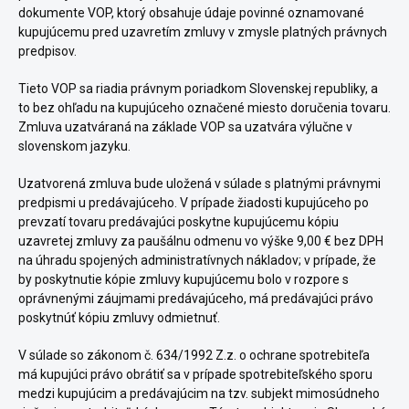
dokumente VOP, ktorý obsahuje údaje povinné oznamované
kupujúcemu pred uzavretím zmluvy v zmysle platných právnych
predpisov.
Tieto VOP sa riadia právnym poriadkom Slovenskej republiky, a
to bez ohľadu na kupujúceho označené miesto doručenia tovaru.
Zmluva uzatváraná na základe VOP sa uzatvára výlučne v
slovenskom jazyku.
Uzatvorená zmluva bude uložená v súlade s platnými právnymi
predpismi u predávajúceho. V prípade žiadosti kupujúceho po
prevzatí tovaru predávajúci poskytne kupujúcemu kópiu
uzavretej zmluvy za paušálnu odmenu vo výške 9,00 € bez DPH
na úhradu spojených administratívnych nákladov; v prípade, že
by poskytnutie kópie zmluvy kupujúcemu bolo v rozpore s
oprávnenými záujmami predávajúceho, má predávajúci právo
poskytnúť kópiu zmluvy odmietnuť.
V súlade so zákonom č. 634/1992 Z.z. o ochrane spotrebiteľa
má kupujúci právo obrátiť sa v prípade spotrebiteľského sporu
medzi kupujúcim a predávajúcim na tzv. subjekt mimosúdneho