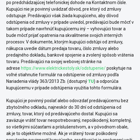
po predchádzajúcej telefonickej dohode na Kontaktnom čísle.
Kupujúci nie je povinný uvádzať dôvod, pre ktorý od zmluvy
odstupuje. Predávajúci však žiada kupujúceho, aby dôvod
odstúpenia od zmluvy v prípade uviedol, predávajúci bude môcť v
takom prípade navrhnúť kupujúcemu iný – vyhovujúci tovar a
bude môcť prijať opatrenia na skvalitnenie svojich interných
procesov. V dokumente, ktorým kupujúci odstúpi od zmluvy,
nákupca uvedie dátum predaja tovaru, číslo zmluvy alebo
predajného dokladu, bankové spojenie a zvolený spôsob vrátenia
tovaru. Predávajúci na svojej webovej stránke na
adrese
https://www.elektrickestoly.sk/odstupenie/
poskytuje na
voľné stiahnutie formulár na odstúpenie od zmluvy podľa
Nariadenia vlády 363/2013 Zb. (dostupný
TU
) a odporúča
kupujúcemu v prípade odstúpenia využitia tohto formulára.
Kupujúci je povinný poslať alebo odovzdať predávajúcemu bez
zbytočného odkladu, najneskôr do 30 dní od odstúpenia od
zmluvy, tovar, ktorý od predávajúceho dostal. Kupujúci sa
zaväzuje vrátiť tovar neopotrebovaný, nepoškodený, kompletný,
so všetkými súčasťami a príslušenstvom, a v pôvodnom obale,
ak je to objektívne možné. Ak je vrátený tovar poškodený