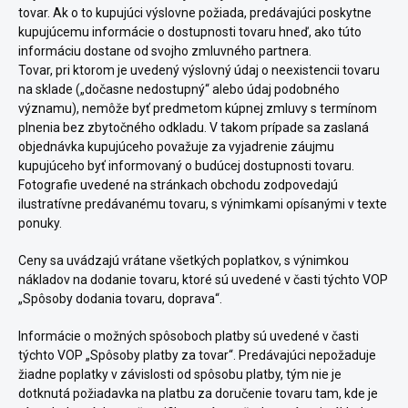
tovar. Ak o to kupujúci výslovne požiada, predávajúci poskytne
kupujúcemu informácie o dostupnosti tovaru hneď, ako túto
informáciu dostane od svojho zmluvného partnera.
Tovar, pri ktorom je uvedený výslovný údaj o neexistencii tovaru
na sklade („dočasne nedostupný“ alebo údaj podobného
významu), nemôže byť predmetom kúpnej zmluvy s termínom
plnenia bez zbytočného odkladu. V takom prípade sa zaslaná
objednávka kupujúceho považuje za vyjadrenie záujmu
kupujúceho byť informovaný o budúcej dostupnosti tovaru.
Fotografie uvedené na stránkach obchodu zodpovedajú
ilustratívne predávanému tovaru, s výnimkami opísanými v texte
ponuky.
Ceny sa uvádzajú vrátane všetkých poplatkov, s výnimkou
nákladov na dodanie tovaru, ktoré sú uvedené v časti týchto VOP
„Spôsoby dodania tovaru, doprava“.
Informácie o možných spôsoboch platby sú uvedené v časti
týchto VOP „Spôsoby platby za tovar“. Predávajúci nepožaduje
žiadne poplatky v závislosti od spôsobu platby, tým nie je
dotknutá požiadavka na platbu za doručenie tovaru tam, kde je