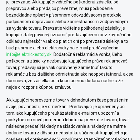
jej prevzatie. Ak kupujúci viditeľne poškodenú zásielku od
prepravcu alebo predajcu prevezme, musí poškodenie
bezodkladne opísať v písomnom odovzdávacom protokole
podpísanom dopravcom alebo zamestnancom zodpovedným
za vydanie tovaru. Prevzatie viditeľne poškodenej zásielky je
kupujúci ďalej povinný oznámiť predávajúcemu bez zbytočného
odkladu najneskôr však do piatich dní po prevzatí zásielky, a to
buď písomne alebo elektronicky na e-mail predávajúceho
info@elektrickestoly.sk
. Dodatočná reklamácia vonkajšieho
poškodenia zásielky nezbavuje kupujúceho práva reklamovať
tovar, predávajúci je však oprávnený zamietnuť takúto
reklamáciu bez ďalšieho odmietnutia ako neopodstatnenú, ak sa
domnieva, že zásielka bola kupujúcemu dodaná riadne a že
nejde o rozpor s kúpnou zmluvou.
Ak kupujúci neprevezme tovar v dohodnutom čase porušením
svojej povinnosti, je v omeškaní. Predávajúci je oprávnený po
tom, ako kupujúceho preukázateľne e-mailom upozorní a
poskytne mu novú primeranú lehotu na prevzatie tovaru, tovar
následne predať. Náklady na skladovanie a náklady na márne
dodanie tovaru z dôvodu nedostatku súčinnosti kupujúceho je
predávajúci oprávnený voči kupujúcemu započítať oproti výnosu