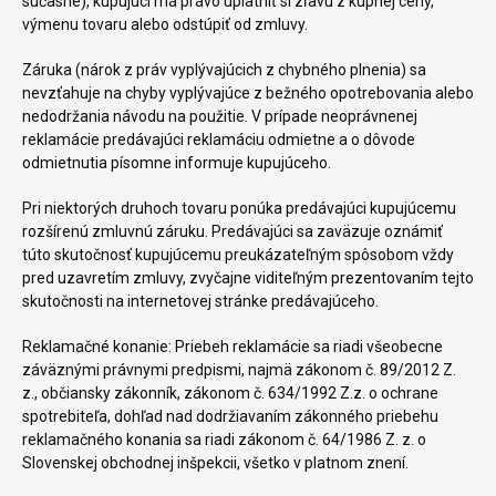
súčasne), kupujúci má právo uplatniť si zľavu z kúpnej ceny,
výmenu tovaru alebo odstúpiť od zmluvy.
Záruka (nárok z práv vyplývajúcich z chybného plnenia) sa
nevzťahuje na chyby vyplývajúce z bežného opotrebovania alebo
nedodržania návodu na použitie. V prípade neoprávnenej
reklamácie predávajúci reklamáciu odmietne a o dôvode
odmietnutia písomne informuje kupujúceho.
Pri niektorých druhoch tovaru ponúka predávajúci kupujúcemu
rozšírenú zmluvnú záruku. Predávajúci sa zaväzuje oznámiť
túto skutočnosť kupujúcemu preukázateľným spôsobom vždy
pred uzavretím zmluvy, zvyčajne viditeľným prezentovaním tejto
skutočnosti na internetovej stránke predávajúceho.
Reklamačné konanie: Priebeh reklamácie sa riadi všeobecne
záväznými právnymi predpismi, najmä zákonom č. 89/2012 Z.
z., občiansky zákonník, zákonom č. 634/1992 Z.z. o ochrane
spotrebiteľa, dohľad nad dodržiavaním zákonného priebehu
reklamačného konania sa riadi zákonom č. 64/1986 Z. z. o
Slovenskej obchodnej inšpekcii, všetko v platnom znení.