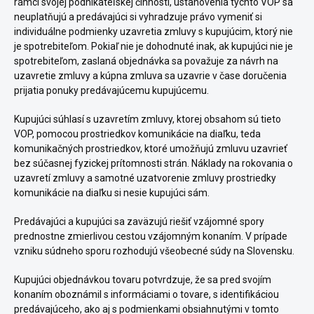
rámci svojej podnikateľskej činnosti, ustanovenia týchto VOP sa
neuplatňujú a predávajúci si vyhradzuje právo vymeniť si
individuálne podmienky uzavretia zmluvy s kupujúcim, ktorý nie
je spotrebiteľom. Pokiaľ nie je dohodnuté inak, ak kupujúci nie je
spotrebiteľom, zaslaná objednávka sa považuje za návrh na
uzavretie zmluvy a kúpna zmluva sa uzavrie v čase doručenia
prijatia ponuky predávajúcemu kupujúcemu.
Kupujúci súhlasí s uzavretím zmluvy, ktorej obsahom sú tieto
VOP, pomocou prostriedkov komunikácie na diaľku, teda
komunikačných prostriedkov, ktoré umožňujú zmluvu uzavrieť
bez súčasnej fyzickej prítomnosti strán. Náklady na rokovania o
uzavretí zmluvy a samotné uzatvorenie zmluvy prostriedky
komunikácie na diaľku si nesie kupujúci sám.
Predávajúci a kupujúci sa zaväzujú riešiť vzájomné spory
prednostne zmierlivou cestou vzájomným konaním. V prípade
vzniku súdneho sporu rozhodujú všeobecné súdy na Slovensku.
Kupujúci objednávkou tovaru potvrdzuje, že sa pred svojím
konaním oboznámil s informáciami o tovare, s identifikáciou
predávajúceho, ako aj s podmienkami obsiahnutými v tomto