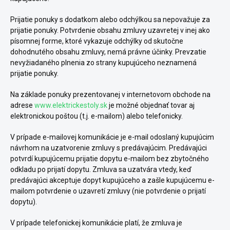
Prijatie ponuky s dodatkom alebo odchýlkou sa nepovažuje za
prijatie ponuky. Potvrdenie obsahu zmluvy uzavretej v inej ako
písomnej forme, ktoré vykazuje odchýlky od skutočne
dohodnutého obsahu zmluvy, nemá právne účinky. Prevzatie
nevyžiadaného plnenia zo strany kupujúceho neznamená
prijatie ponuky.
Na základe ponuky prezentovanej v internetovom obchode na
adrese
www.elektrickestoly.sk
je možné objednať tovar aj
elektronickou poštou (t.j. e-mailom) alebo telefonicky.
V prípade e-mailovej komunikácie je e-mail odoslaný kupujúcim
návrhom na uzatvorenie zmluvy s predávajúcim. Predávajúci
potvrdí kupujúcemu prijatie dopytu e-mailom bez zbytočného
odkladu po prijatí dopytu. Zmluva sa uzatvára vtedy, keď
predávajúci akceptuje dopyt kupujúceho a zašle kupujúcemu e-
mailom potvrdenie o uzavretí zmluvy (nie potvrdenie o prijatí
dopytu).
V prípade telefonickej komunikácie platí, že zmluva je