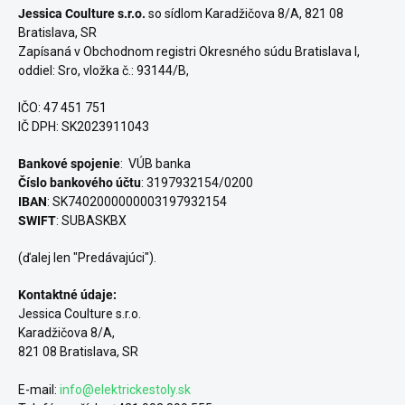
Jessica Coulture s.r.o.
so sídlom Karadžičova 8/A, 821 08
Bratislava, SR
Zapísaná v Obchodnom registri Okresného súdu Bratislava I,
oddiel: Sro, vložka č.: 93144/B,
IČO: 47 451 751
IČ DPH: SK2023911043
Bankové spojenie
: VÚB banka
Číslo bankového účtu
: 3197932154/0200
IBAN
: SK7402000000003197932154
SWIFT
: SUBASKBX
(ďalej len "Predávajúci").
Kontaktné údaje:
Jessica Coulture s.r.o.
Karadžičova 8/A,
821 08 Bratislava, SR
E-mail:
info@elektrickestoly.sk