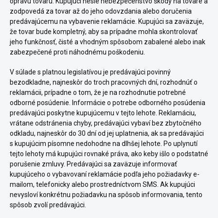
opravu tovaru. Kupujúci nesie nebezpečenstvo škody na tovare a
zodpovedá za tovar až do jeho odovzdania alebo doručenia
predávajúcemu na vybavenie reklamácie. Kupujúci sa zaväzuje,
že tovar bude kompletný, aby sa prípadne mohla skontrolovať
jeho funkčnosť, čisté a vhodným spôsobom zabalené alebo inak
zabezpečené proti náhodnému poškodeniu.
V súlade s platnou legislatívou je predávajúci povinný
bezodkladne, najneskôr do troch pracovných dní, rozhodnúť o
reklamácii, prípadne o tom, že je na rozhodnutie potrebné
odborné posúdenie. Informácie o potrebe odborného posúdenia
predávajúci poskytne kupujúcemu v tejto lehote. Reklamáciu,
vrátane odstránenia chyby, predávajúci vybaví bez zbytočného
odkladu, najneskôr do 30 dní od jej uplatnenia, ak sa predávajúci
s kupujúcim písomne nedohodne na dlhšej lehote. Po uplynutí
tejto lehoty má kupujúci rovnaké práva, ako keby išlo o podstatné
porušenie zmluvy. Predávajúci sa zaväzuje informovať
kupujúceho o vybavovaní reklamácie podľa jeho požiadavky e-
mailom, telefonicky alebo prostredníctvom SMS. Ak kupujúci
nevysloví konkrétnu požiadavku na spôsob informovania, tento
spôsob zvolí predávajúci.