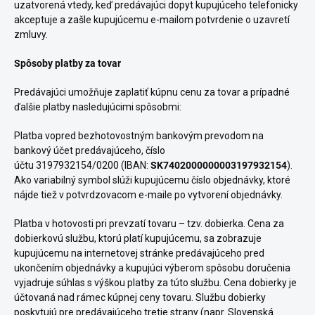
uzatvorená vtedy, keď predávajúci dopyt kupujúceho telefonicky
akceptuje a zašle kupujúcemu e-mailom potvrdenie o uzavretí
zmluvy.
Spôsoby platby za tovar
Predávajúci umožňuje zaplatiť kúpnu cenu za tovar a prípadné
ďalšie platby nasledujúcimi spôsobmi:
Platba vopred bezhotovostným bankovým prevodom na
bankový účet predávajúceho, číslo
účtu
3197932154/0200
(IBAN:
SK7402000000003197932154
).
Ako variabilný symbol slúži kupujúcemu číslo objednávky, ktoré
nájde tiež v potvrdzovacom e-maile po vytvorení objednávky.
Platba v hotovosti pri prevzatí tovaru – tzv. dobierka. Cena za
dobierkovú službu, ktorú platí kupujúcemu, sa zobrazuje
kupujúcemu na internetovej stránke predávajúceho pred
ukončením objednávky a kupujúci výberom spôsobu doručenia
vyjadruje súhlas s výškou platby za túto službu. Cena dobierky je
účtovaná nad rámec kúpnej ceny tovaru. Službu dobierky
poskytujú pre predávajúceho tretie strany (napr. Slovenská