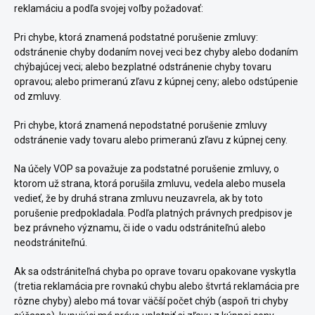
reklamáciu a podľa svojej voľby požadovať:
Pri chybe, ktorá znamená podstatné porušenie zmluvy:
odstránenie chyby dodaním novej veci bez chyby alebo dodaním
chýbajúcej veci; alebo bezplatné odstránenie chyby tovaru
opravou; alebo primeranú zľavu z kúpnej ceny; alebo odstúpenie
od zmluvy.
Pri chybe, ktorá znamená nepodstatné porušenie zmluvy
odstránenie vady tovaru alebo primeranú zľavu z kúpnej ceny.
Na účely VOP sa považuje za podstatné porušenie zmluvy, o
ktorom už strana, ktorá porušila zmluvu, vedela alebo musela
vedieť, že by druhá strana zmluvu neuzavrela, ak by toto
porušenie predpokladala. Podľa platných právnych predpisov je
bez právneho významu, či ide o vadu odstrániteľnú alebo
neodstrániteľnú.
Ak sa odstrániteľná chyba po oprave tovaru opakovane vyskytla
(tretia reklamácia pre rovnakú chybu alebo štvrtá reklamácia pre
rôzne chyby) alebo má tovar väčší počet chýb (aspoň tri chyby