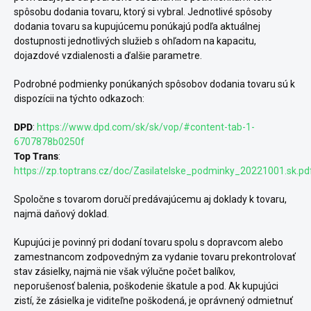
spôsobu dodania tovaru, ktorý si vybral. Jednotlivé spôsoby
dodania tovaru sa kupujúcemu ponúkajú podľa aktuálnej
dostupnosti jednotlivých služieb s ohľadom na kapacitu,
dojazdové vzdialenosti a ďalšie parametre.
Podrobné podmienky ponúkaných spôsobov dodania tovaru sú k
dispozícii na týchto odkazoch:
DPD
:
https://www.dpd.com/sk/sk/vop/#content-tab-1-
6707878b0250f
Top Trans
:
https://zp.toptrans.cz/doc/Zasilatelske_podminky_20221001.sk.pd
Spoločne s tovarom doručí predávajúcemu aj doklady k tovaru,
najmä daňový doklad.
Kupujúci je povinný pri dodaní tovaru spolu s dopravcom alebo
zamestnancom zodpovedným za vydanie tovaru prekontrolovať
stav zásielky, najmä nie však výlučne počet balíkov,
neporušenosť balenia, poškodenie škatule a pod. Ak kupujúci
zistí, že zásielka je viditeľne poškodená, je oprávnený odmietnuť