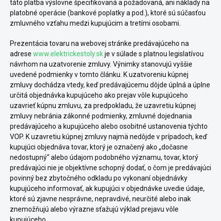
táto platba výslovne špecifikovaná a požadovaná, ani náklady na
platobné operácie (bankové poplatky a pod.), ktoré sú súčasťou
zmluvného vzťahu medzi kupujúcim a tretími osobami.
Prezentácia tovaru na webovej stránke predávajúceho na
adrese
www.elektrickestoly.sk
je v súlade s platnou legislatívou
návrhom na uzatvorenie zmluvy. Výnimky stanovujú vyššie
uvedené podmienky v tomto článku. K uzatvoreniu kúpnej
zmluvy dochádza vtedy, keď predávajúcemu dôjde úplná a úplne
určitá objednávka kupujúceho ako prejav vôle kupujúceho
uzavrieť kúpnu zmluvu, za predpokladu, že uzavretiu kúpnej
zmluvy nebránia zákonné podmienky, zmluvné dojednania
predávajúceho a kupujúceho alebo osobitné ustanovenia týchto
VOP. K uzavretiu kúpnej zmluvy najmä nedôjde v prípadoch, keď
kupujúci objednáva tovar, ktorý je označený ako „dočasne
nedostupný“ alebo údajom podobného významu, tovar, ktorý
predávajúci nie je objektívne schopný dodať, o čom je predávajúci
povinný bez zbytočného odkladu po vykonaní objednávky
kupujúceho informovať, ak kupujúci v objednávke uvedie údaje,
ktoré sú zjavne nesprávne, nepravdivé, neurčité alebo inak
znemožňujú alebo výrazne sťažujú výklad prejavu vôle
kupujúceho.