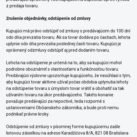
z predaja tovaru.
Zrušenie objednávky, odstúpenie od zmluvy
Kupujúci má právo odstúpiť od zmluvy s predávajúcim do 100 dní
odo dňa prevzatia tovaru. Ak sa tovar dodáva po častiach, lehota
uplynie odo dňa prevzatia poslednej časti tovaru. Kupujúci je
oprávnený odzmluvy odstúpiť aj pred dodaním tovaru.
Lehota na odstúpenie je určená na to, aby sa kupujúci mohol
podrobne oboznámiť s vlastnosťami a funkčnosťou tovaru.
Predávajúci výslovne upozorňuje kupujúceho, že nesúhlasí s tým,
aby kupujúci tovar aktívne užíval počas obdobia uplynutia lehoty
na odstúpenie tovaru s úmyslom tovar vrátiť a obohatiť sa tak
užívaním tovaru na úkor predávajúceho. Takéto konanie
považuje predávajúci za nepoctivé, teda rozporné s
ustanoveniami Občianskeho zákonníka, a bude proti nemu
podnikať právne kroky.
Odstúpenie od zmluvy v písomnej forme kupujúcemu zašle
listovou zásielkou na adrese Karadžičova 8/A, 821 08 Bratislava