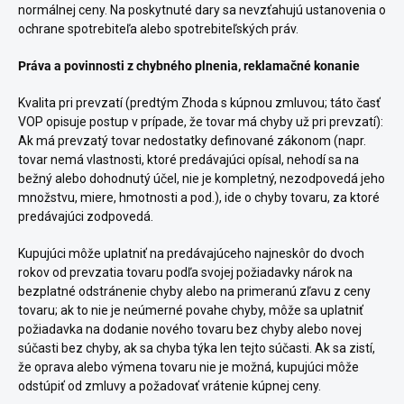
normálnej ceny. Na poskytnuté dary sa nevzťahujú ustanovenia o
ochrane spotrebiteľa alebo spotrebiteľských práv.
Práva a povinnosti z chybného plnenia, reklamačné konanie
Kvalita pri prevzatí (predtým Zhoda s kúpnou zmluvou; táto časť
VOP opisuje postup v prípade, že tovar má chyby už pri prevzatí):
Ak má prevzatý tovar nedostatky definované zákonom (napr.
tovar nemá vlastnosti, ktoré predávajúci opísal, nehodí sa na
bežný alebo dohodnutý účel, nie je kompletný, nezodpovedá jeho
množstvu, miere, hmotnosti a pod.), ide o chyby tovaru, za ktoré
predávajúci zodpovedá.
Kupujúci môže uplatniť na predávajúceho najneskôr do dvoch
rokov od prevzatia tovaru podľa svojej požiadavky nárok na
bezplatné odstránenie chyby alebo na primeranú zľavu z ceny
tovaru; ak to nie je neúmerné povahe chyby, môže sa uplatniť
požiadavka na dodanie nového tovaru bez chyby alebo novej
súčasti bez chyby, ak sa chyba týka len tejto súčasti. Ak sa zistí,
že oprava alebo výmena tovaru nie je možná, kupujúci môže
odstúpiť od zmluvy a požadovať vrátenie kúpnej ceny.