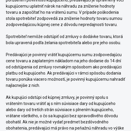
porušením povinností kupujúceho, predávajúci je oprávnený voči
kupujúcemu uplatniť nárok na náhradu za zníženie hodnoty
tovaru a započítať ho na vrátenú sumu. V prípade poškodenia
stola spotrebiteľ zodpovedá za zníženie hodnoty tovaru sumou
zodpovedajúcou kúpnej cene z dôvodu nepredajnosti tovaru.
Spotrebiteľ nemôže odstúpiť od zmluvy o dodávke tovaru, ktorá
bola upravená podľa želania spotrebiteľa alebo pre jeho osobu.
Predávajúci je povinný vrátiť kupujúcemu sumu zodpovedajúcu
cene tovaru a zaplateným nákladom na jeho dodanie do 14 dní
od odstúpenia od zmluvy rovnakým spôsobom ako predávajúci
platbu od kupujúceho. Ak predávajúci v rámci spôsobu dodania
tovaru ponúka viacero možností, je povinný kupujúcemu nahradiť
najlacnejšie z nich.
Ak kupujúci odstúpi od kúpnej zmluvy, je povinný spolu s
vrátením tovaru vrátiť aj s ním súvisiace dary od kupujúceho
alebo dary od tretích strán súvisiace s plnením kupujúceho,
vrátane všetkého, o čo sa kupujúci bez spravodlivého dôvodu
obohatil. Ak nie je možné vydať predmet bezdôvodného
obohatenia, predávajúci má právo na peňažnú náhradu vo výške