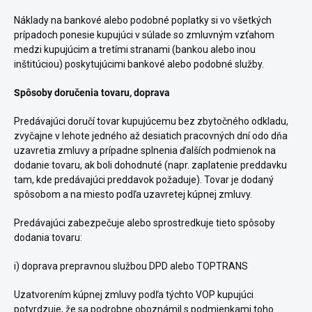
Náklady na bankové alebo podobné poplatky si vo všetkých
prípadoch ponesie kupujúci v súlade so zmluvným vzťahom
medzi kupujúcim a tretími stranami (bankou alebo inou
inštitúciou) poskytujúcimi bankové alebo podobné služby.
Spôsoby doručenia tovaru, doprava
Predávajúci doručí tovar kupujúcemu bez zbytočného odkladu,
zvyčajne v lehote jedného až desiatich pracovných dní odo dňa
uzavretia zmluvy a prípadne splnenia ďalších podmienok na
dodanie tovaru, ak boli dohodnuté (napr. zaplatenie preddavku
tam, kde predávajúci preddavok požaduje). Tovar je dodaný
spôsobom a na miesto podľa uzavretej kúpnej zmluvy.
Predávajúci zabezpečuje alebo sprostredkuje tieto spôsoby
dodania tovaru:
i) doprava prepravnou službou DPD alebo TOPTRANS
Uzatvorením kúpnej zmluvy podľa týchto VOP kupujúci
potvrdzuje, že sa podrobne oboznámil s podmienkami toho