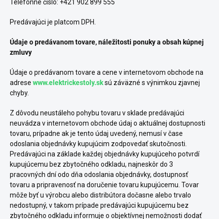
Telefónne číslo: +421 902 899 555
Predávajúci je platcom DPH.
Údaje o predávanom tovare, náležitosti ponuky a obsah kúpnej
zmluvy
Údaje o predávanom tovare a cene v internetovom obchode na
adrese
www.elektrickestoly.sk
sú záväzné s výnimkou zjavnej
chyby.
Z dôvodu neustáleho pohybu tovaru v sklade predávajúci
neuvádza v internetovom obchode údaj o aktuálnej dostupnosti
tovaru, prípadne ak je tento údaj uvedený, nemusí v čase
odoslania objednávky kupujúcim zodpovedať skutočnosti.
Predávajúci na základe každej objednávky kupujúceho potvrdí
kupujúcemu bez zbytočného odkladu, najneskôr do 3
pracovných dní odo dňa odoslania objednávky, dostupnosť
tovaru a pripravenosť na doručenie tovaru kupujúcemu. Tovar
môže byť u výrobcu alebo distribútora dočasne alebo trvalo
nedostupný, v takom prípade predávajúci kupujúcemu bez
zbytočného odkladu informuje o objektívnej nemožnosti dodať